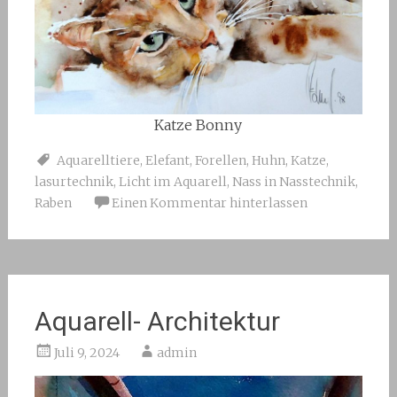
Katze Bonny
Aquarelltiere
,
Elefant
,
Forellen
,
Huhn
,
Katze
,
lasurtechnik
,
Licht im Aquarell
,
Nass in Nasstechnik
,
Raben
Einen Kommentar hinterlassen
Aquarell- Architektur
Juli 9, 2024
admin